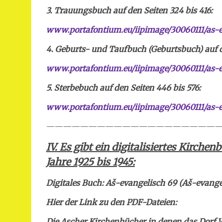
3. Trauungsbuch auf den Seiten 324 bis 416:
www.portafontium.eu/iipimage/30060111/as-
4. Geburts- und Taufbuch (Geburtsbuch) auf de
www.portafontium.eu/iipimage/30060111/as-e
5. Sterbebuch auf den Seiten 446 bis 576:
www.portafontium.eu/iipimage/30060111/as-e
—————————————————————
IV.
Es gibt ein digitalisiertes Kirche
Jahre 1925 bis 1945:
Digitales Buch:
Aš
-evangelisch 69 (Aš-evange
Hier der Link zu den PDF-Dateien:
Die Ascher Kirchenbücher in denen das Dorf W