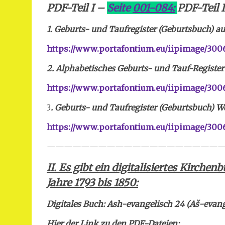
PDF-Teil I –
Seite
001-084:
PDF-Teil I
1. Geburts- und Taufregister (Geburtsbuch) auf
https://www.portafontium.eu/iipimage/300
2. Alphabetisches Geburts- und Tauf-Register 
https://www.portafontium.eu/iipimage/3006
3
. Geburts- und Taufregister (Geburtsbuch) We
https://www.portafontium.eu/iipimage/3006
—————————————————————
II.
Es gibt ein digitalisiertes Kirche
Jahre 1793 bis 1850:
Digitales Buch: Ash-evangelisch 24 (Aš-evang
Hier der Link zu den PDF-Dateien: