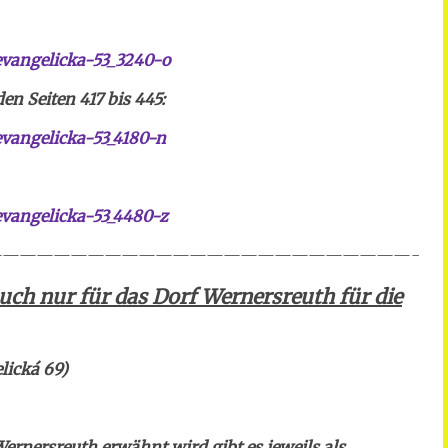
evangelicka-53_3240-o
n Seiten 417 bis 445:
vangelicka-53_4180-n
vangelicka-53_4480-z
————————————————————————-
nbuch nur für das Dorf Wernersreuth für die
lická 69)
ernersreuth erwähnt wird gibt es jeweils als