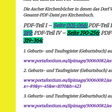
Die Ascher Kirchenbücher in denen das Dorf W
Gesamt-PDF-Datei pro Kirchenbuch.
PDF-Teil I –
Seite
001-066:
PDF-Teil I
189:
PDF-Teil IV –
Seite 190-256:
PDF-
319-364:
1. Geburts- und Taufregister (Geburtsbuch) auf
www.portafontium.eu/iipimage/30060082/as
2. Geburts- und Taufregister (Geburtsbuch) auf
www.portafontium.eu/iipimage/30060082/as-
x=-89&y=-45&w=1070&h=423
3. Geburts- und Taufregister (Geburtsbuch) auf
www.portafontium.eu/iipimage/30060082/as-