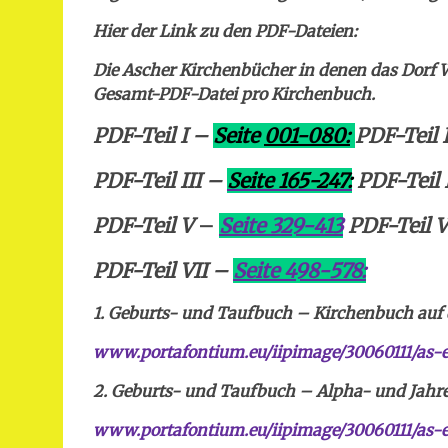
Hier der Link zu den PDF-Dateien:
Die Ascher Kirchenbücher in denen das Dorf W
Gesamt-PDF-Datei pro Kirchenbuch.
PDF-Teil I –
Seite
001-080:
PDF-Teil I
PDF-Teil III –
Seite 165-247:
PDF-Teil
PDF-Teil V
–
Seite 329-413
PDF-Teil 
PDF-Teil VII –
Seite 498-578:
1. Geburts- und Taufbuch – Kirchenbuch auf d
www.portafontium.eu/iipimage/30060111/as-e
2. Geburts- und Taufbuch – Alpha- und Jahre
www.portafontium.eu/iipimage/30060111/as-e