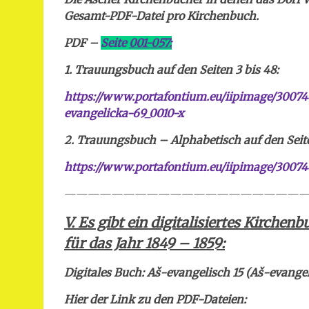
Gesamt-PDF-Datei pro Kirchenbuch.
PDF –
Seite
001-057:
1. Trauungsbuch
auf den Seiten 3 bis 48:
https://www.portafontium.eu/iipimage/30074
evangelicka-69_0010-x
2. Trauungsbuch – Alphabetisch auf den Seite
https://www.portafontium.eu/iipimage/30074
—————————————————————
V.
Es gibt ein digitalisiertes Kirche
für das Jahr 1849 – 1859:
Digitales Buch:
Aš
-evangelisch 15 (Aš-evangel
Hier der Link zu den PDF-Dateien: