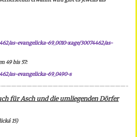
462/as-evangelicka-69_0010-xage/30074462/as-
n 49 bis 57:
462/as-evangelicka-69_0490-s
————————————————————————-
nbuch für Asch und die umliegenden Dörfer
ická 15)