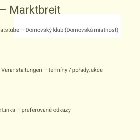
– Marktbreit
atstube – Domovský klub (Domovská místnost)
 Veranstaltungen – termíny / pořady, akce
 Links – preferované odkazy