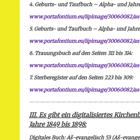
4. Geburts- und Taufbuch – Alpha- und Jahre
www.portafontium.eu/iipimage/30060082/as-
5. Geburts- und Taufbuch – Alpha- und Jahres
www.portafontium.eu/iipimage/30060082/as-
6. Trauungsbuch auf den Seiten 311 bis 314:
www.portafontium.eu/iipimage/30060082/as-
7. Sterberegister auf den Seiten 223 bis 309:
www.portafontium.eu/iipimage/30060082/as
—————————————————————
III.
Es gibt ein digitalisiertes Kirche
Jahre 1849 bis 1898:
Digitales Buch:
Aš
-evangelisch 53 (Aš-evangel