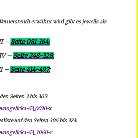
ernersreuth erwähnt wird gibt es jeweils als
I
–
Seite 081-164:
 IV –
Seite 248-328:
VI –
Seite 414-497:
en Seiten 3 bis 305:
vangelicka-53_0030-x
sliste
a
uf den Seiten 306 bis 323:
vangelicka-53_3060-r