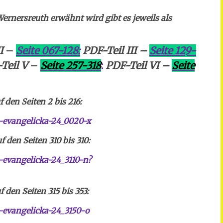
ernersreuth erwähnt wird gibt es jeweils als
I
–
Seite 067-128:
PDF-Teil III –
Seite 129-
Teil V
–
Seite 257-318
:
PDF-Teil VI –
Seite
 den Seiten 2 bis 216:
-evangelicka-24_0020-x
 den Seiten 310 bis 310:
evangelicka-24_3110-n?
 den Seiten 315 bis 353:
evangelicka-24_3150-o