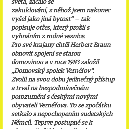
světa, začalo se
zakuklování, z něhož jsem nakonec
vyšel jako jiná bytost“ – tak
popisuje otřes, který prožil s
vyhnáním z rodné vesnice.
Pro své krajany chtěl Herbert Braun
obnovit spojení se starou
domovinou a v roce 1983 založil
„Domovský spolek Vernéřov“.
Zvolil na svou dobu jedinečný přístup
a trval na bezpodmínečném
porozumění s českými novými
obyvateli Vernéřova. To se zpočátku
setkalo s nepochopením sudetských
Němců. Teprve postupně se k