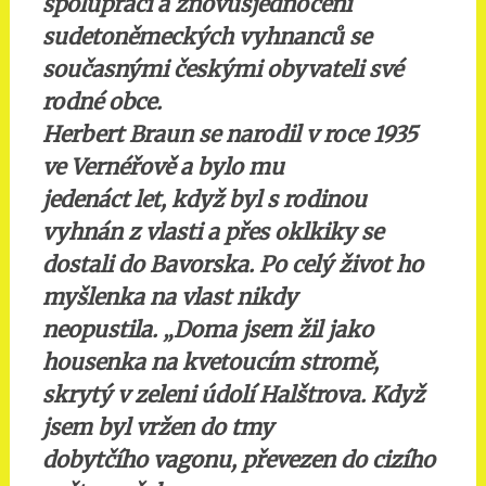
spolupráci a znovusjednocení
sudetoněmeckých vyhnanců se
současnými českými obyvateli své
rodné obce.
Herbert Braun se narodil v roce 1935
ve Vernéřově a bylo mu
jedenáct let, když byl s rodinou
vyhnán z vlasti a přes oklkiky se
dostali do Bavorska. Po celý život ho
myšlenka na vlast nikdy
neopustila. „Doma jsem žil jako
housenka na kvetoucím stromě,
skrytý v zeleni údolí Halštrova. Když
jsem byl vržen do tmy
dobytčího vagonu, převezen do cizího