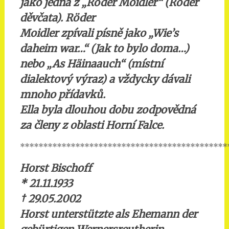
jako jedna z „Röder Moidler“ (Röder
děvčata). Röder
Moidler zpívali písně jako „Wie’s
daheim war…“ (Jak to bylo doma…)
nebo „As Häinaauch“ (místní
dialektový výraz) a vždycky dávali
mnoho přídavků.
Ella byla dlouhou dobu zodpovědná
za členy z oblasti Horní Falce.
*********************************************
Horst Bischoff
* 21.11.1933
†
29.05.2002
Horst unterstützte als Ehemann der