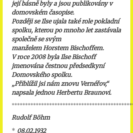
její básně byly a jsou publikovány v
domovském časopise.
Později se Ilse ujala také role pokladní
spolku, kterou po mnoho let zastávala
společně se svým
manželem Horstem Bischoffem.
V roce 2008 byla Ilse Bischoff
jmenována čestnou předsedkyní
Domovského spolku.
„Přiblížil jsi nám znovu Vernéřov,“
napsala jednou Herbertu Braunovi.
*********************************************
Rudolf Böhm
*
08.02.1932