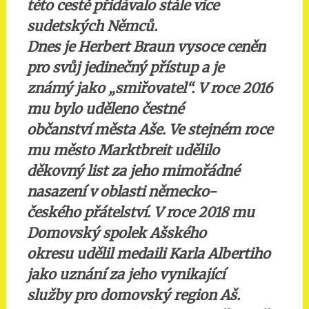
této cestě přidávalo stále více
sudetských Němců.
Dnes je Herbert Braun vysoce ceněn
pro svůj jedinečný přístup a je
známý jako „smiřovatel“. V roce 2016
mu bylo uděleno čestné
občanství města Aše. Ve stejném roce
mu město Marktbreit udělilo
děkovný list za jeho mimořádné
nasazení v oblasti německo-
českého přátelství. V roce 2018 mu
Domovský spolek Ašského
okresu udělil medaili Karla Albertiho
jako uznání za jeho vynikající
služby pro domovský region Aš.