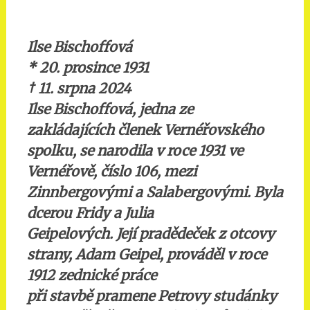
Ilse Bischoffová
* 20. prosince 1931
†
11. srpna 2024
Ilse Bischoffová, jedna ze
zakládajících členek Vernéřovského
spolku, se narodila v roce 1931 ve
Vernéřově, číslo 106, mezi
Zinnbergovými a Salabergovými. Byla
dcerou Fridy a Julia
Geipelových. Její pradědeček z otcovy
strany, Adam Geipel, prováděl v roce
1912 zednické práce
při stavbě pramene Petrovy studánky