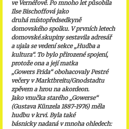
ve Vernéřově. Po mnoho let působila
Ilse Bischoffová jako
druhá místopředsedkyně
domovského spolku. V prvních letech
domovské.skupiny sestavila adresář
a ujala se vedení sekce „Hudba a
kultura“. To bylo přirozené spojení,
protože ona a její matka
„Gowers Frida“ obohacovaly Pestré
večery v Marktbreitu/Gnodstadtu
zpěvem a hrou na akordeon.
Jako vnučka starého „Gowerse“
(Gustava Künzela 1887-1976) měla
hudbu v krvi. Byla také
básnicky nadaná v mnoha ohledech: