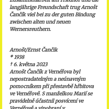
langjährige Freundschaft trug Arnošt
Čančík viel bei zu der guten Bindung
zwischen alten und neuen
Wernersreuthern.
Arnošt/Ernst Čančik
* 1938
†
6. května 2023
Arnošt Čančík z Vernéřova byl
nepostradatelným a neúnavným
pomocníkem při přestavbě hřbitova
ve Vernéřově. S manželkou Marií se
pravidelně účastnil posvícení ve
Vernéřově a vinobraní v