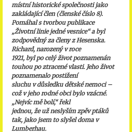
místní historické společnosti jako
zakládající člen (členské číslo 8).
Pomáhal s tvorbou publikace
„Životní linie jedné vesnice“ a byl
zodpovědný za členy z Hesenska.
Richard, narozený v roce
1921, byl po celý život poznamenán
touhou po ztracené vlasti. Jeho život
poznamenalo postižení
sluchu v důsledku dětské nemoci –
což v jeho rodné obci bylo vzácné.
„Nejvíc mě bolí,“ řekl
jednou, že už neslyším zpěv ptáků
tak, jako jsem to slyšel doma v
Lumberhau.