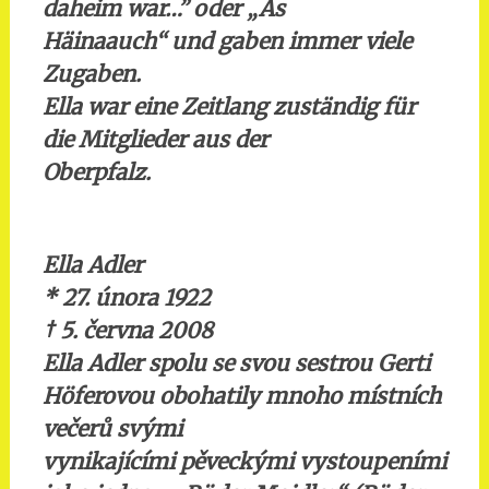
daheim war…” oder „As
Häinaauch“ und gaben immer viele
Zugaben.
Ella war eine Zeitlang zuständig für
die Mitglieder aus der
Oberpfalz.
Ella Adler
* 27. února 1922
†
5. června 2008
Ella Adler spolu se svou sestrou Gerti
Höferovou obohatily mnoho místních
večerů svými
vynikajícími pěveckými vystoupeními