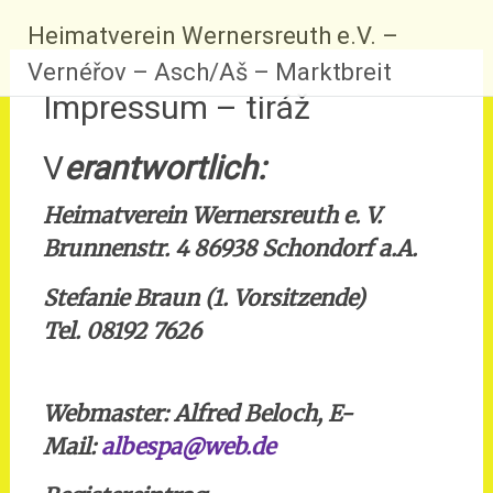
Zum
Heimatverein Wernersreuth e.V. –
Inhalt
springen
Vernéřov – Asch/Aš – Marktbreit
Impressum – tiráž
V
erantwortlich:
Heimatverein Wernersreuth e. V.
Brunnenstr. 4
86938 Schondorf a.A.
Stefanie Braun
(1. Vorsitzende)
Tel.
08192 7626
Webmaster: Alfred Beloch, E-
Mail:
albespa@web.de